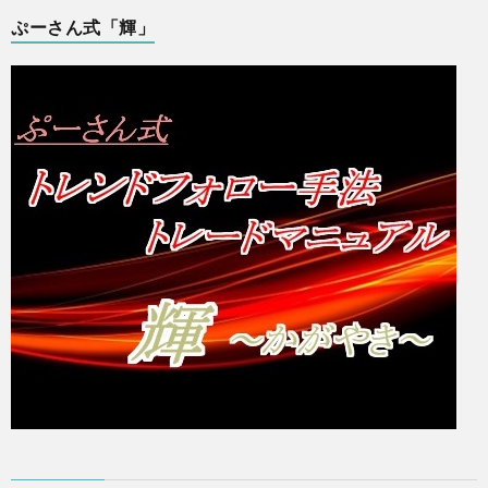
ぷーさん式「輝」