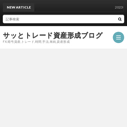
NEW ARTICLE
2023年9月
サッとトレード資産形成ブログ
FX,暗号資産,トレード,時間,手法,単純,資産形成