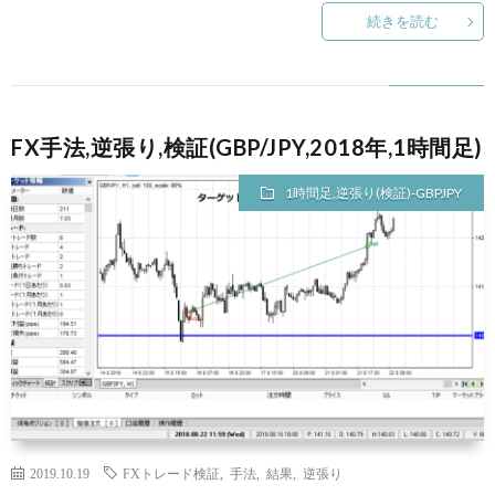
続きを読む
FX手法,逆張り,検証(GBP/JPY,2018年,1時間足)
1時間足,逆張り(検証)-GBPJPY
2019.10.19
FXトレード検証
,
手法
,
結果
,
逆張り