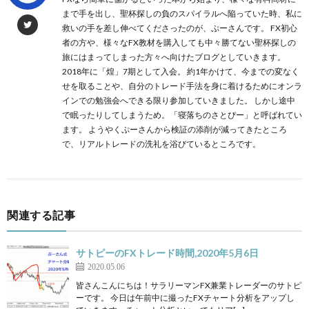
まで手を出し、聖杯探しの負のスパイラルへ陥っていた時、私に
救いの手を差し伸べてくださったのが、ぷーさんです。 FX初心
者の方や、様々なFX教材を購入しても中々勝てない聖杯探しの
旅にはまってしまった方々へ向けたブログとしていきます。
2018年に「煌」7期として入会。 約1年かけて、今までの変なく
せを取ることや、自分のトレード手法を身に着けるためにオンラ
インでの勉強会へできる限り参加していきました。 しかし途中
で眠ったりしてしまうため。「寝落ちのさとぴー」と呼ばれてい
ます。 ようやくぷーさんから検証の添削が減ってきたところ
で、リアルトレードの洗礼を浴びているところです。
関連する記事
サトピーのFXトレード時間,2020年5月6日
2020.05.06
皆さんこんにちは！サラリーマンFX兼業トレーダーのサトピ
ーです。 今日は午前中に撮ったFXチャート分析をアップし