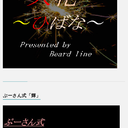
ぷーさん式「輝」