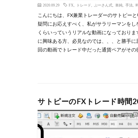
2020.09.29
FX
,
トレード
,
ぷーさん式
,
単純
,
手法
,
こんにちは、FX兼業トレーダーのサトピーと
疑問にお応えすべく、私がサラリーマンをし
くらいっていうリアルな動画になっておりま
に興味ある方、必見なのでは、、、と勝手に
回の動画でトレード中だった通貨ペアがその後ど
サトピーのFXトレード時間20