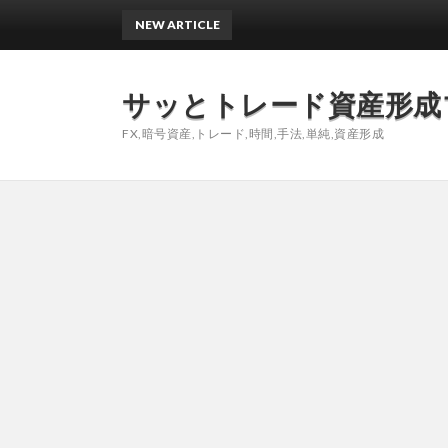
NEW ARTICLE
サッとトレード資産形成
FX,暗号資産,トレード,時間,手法,単純,資産形成