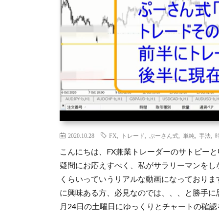
2020.10.28
FX
,
トレード
,
ぷーさん式
,
単純
,
手法
,
こんにちは、FX兼業トレーダーのサトピーと
疑問にお応えすべく、私がサラリーマンをし
くらいっていうリアルな動画になっておりま
に興味ある方、必見なのでは、、、と勝手に思
月24日の土曜日にゆっくりとチャートの確認を 