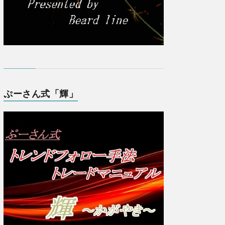
ぷーさん式「輝」