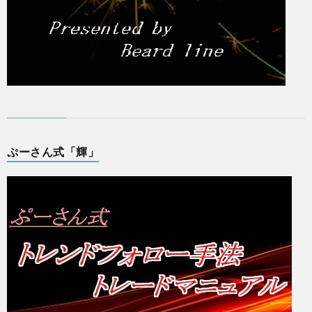
ぷーさん式「輝」