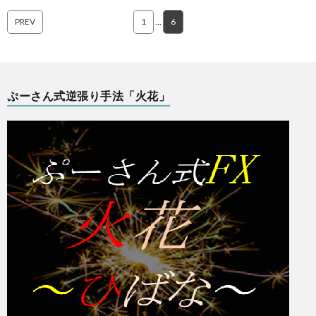
PREV
1
…
6
ぷーさん式逆張り手法「火花」